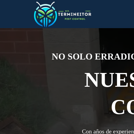
NO SOLO ERRADI
NUE
C
Con años de experien