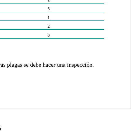
2
3
1
2
3
ras plagas se debe hacer una inspección.
S